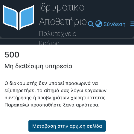
Ιδρυματικό
Αποθετήριο
(cu
Σύνδεση
Πολυτεχνείο
Κρήτης
500
Οδηγός Βοήθειας
Μη διαθέσιμη υπηρεσία
Ο διακομιστής δεν μπορεί προσωρινά να
εξυπηρετήσει το αίτημά σας λόγω εργασιών
συντήρησης ή προβλημάτων χωρητικότητας.
Παρακαλώ προσπαθήστε ξανά αργότερα.
Μετάβαση στην αρχική σελίδα