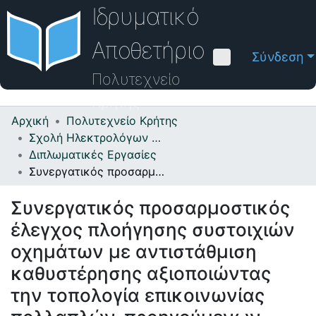
Ιδρυματικό
Αποθετήριο
Σύνδεση
Πολυτεχνείο
Κρήτης
Αρχική
Πολυτεχνείο Κρήτης
Κοινότητες & Συλλογές
Σχολή Ηλεκτρολόγων Μηχανικών και Μηχανικών Υπολογιστών
Διπλωματικές Εργασίες
Πλοήγηση στο Αποθετήριο
Συνεργατικός προσαρμοστικός έλεγχος πλοήγησης συστοιχιών οχημάτων με αντιστάθμιση καθυστέρησης αξιοποιώντας την τοπολογία επικοινωνίας πολλαπλών-προηγούμενων-ακολούθων
Στατιστικά
Συνεργατικός προσαρμοστικός
Επικοινωνία
έλεγχος πλοήγησης συστοιχιών
Οδηγός Βοήθειας
οχημάτων με αντιστάθμιση
καθυστέρησης αξιοποιώντας
την τοπολογία επικοινωνίας