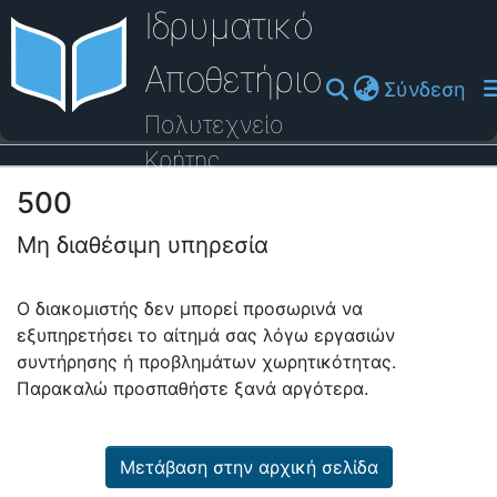
Ιδρυματικό
Αποθετήριο
(cu
Σύνδεση
Πολυτεχνείο
Κρήτης
500
Οδηγός Βοήθειας
Μη διαθέσιμη υπηρεσία
Ο διακομιστής δεν μπορεί προσωρινά να
εξυπηρετήσει το αίτημά σας λόγω εργασιών
συντήρησης ή προβλημάτων χωρητικότητας.
Παρακαλώ προσπαθήστε ξανά αργότερα.
Μετάβαση στην αρχική σελίδα