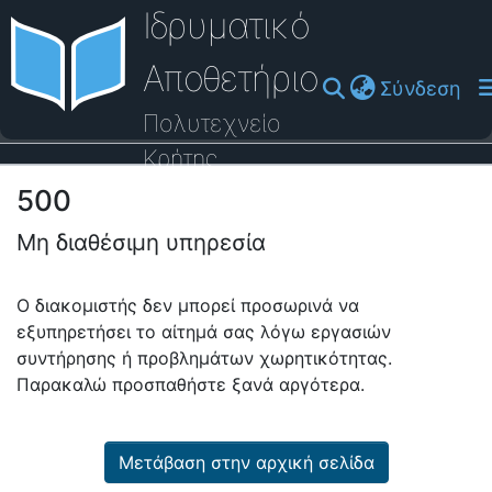
Ιδρυματικό
Αποθετήριο
(cu
Σύνδεση
Πολυτεχνείο
Κρήτης
500
Οδηγός Βοήθειας
Μη διαθέσιμη υπηρεσία
Ο διακομιστής δεν μπορεί προσωρινά να
εξυπηρετήσει το αίτημά σας λόγω εργασιών
συντήρησης ή προβλημάτων χωρητικότητας.
Παρακαλώ προσπαθήστε ξανά αργότερα.
Μετάβαση στην αρχική σελίδα