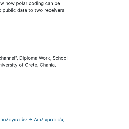
show how polar coding can be
 public data to two receivers
 channel", Diploma Work, School
iversity of Crete, Chania,
πολογιστών -> Διπλωματικές