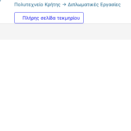
Πολυτεχνείο Κρήτης -> Διπλωματικές Εργασίες
Πλήρης σελίδα τεκμηρίου
 binary erasure channel. https://dias.library.tuc.gr/handle
ισμικό DSpace
πνευματικά δικαιώματα © 2002-2026
LYR
kie
Πολιτική απορρήτου
Συμφωνία Τελικού Χρήστη
Στείλετε