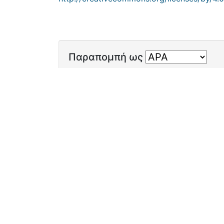
Παραπομπή ως
Antoniou, E. (2018). Polar coding for the
Λογ
Ρυθμίσεις coo