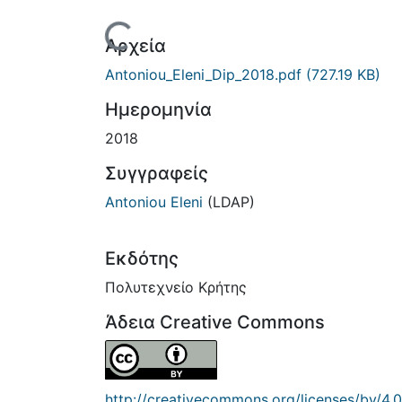
Φόρτωση...
Αρχεία
Antoniou_Eleni_Dip_2018.pdf
(727.19 KB)
Ημερομηνία
2018
Συγγραφείς
Antoniou Eleni
(LDAP)
Εκδότης
Πολυτεχνείο Κρήτης
Άδεια Creative Commons
http://creativecommons.org/licenses/by/4.0