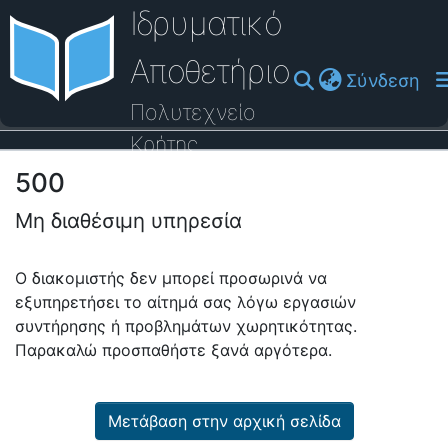
Ιδρυματικό
Αποθετήριο
(cu
Σύνδεση
Πολυτεχνείο
Κρήτης
500
Οδηγός Βοήθειας
Μη διαθέσιμη υπηρεσία
Ο διακομιστής δεν μπορεί προσωρινά να
εξυπηρετήσει το αίτημά σας λόγω εργασιών
συντήρησης ή προβλημάτων χωρητικότητας.
Παρακαλώ προσπαθήστε ξανά αργότερα.
Μετάβαση στην αρχική σελίδα