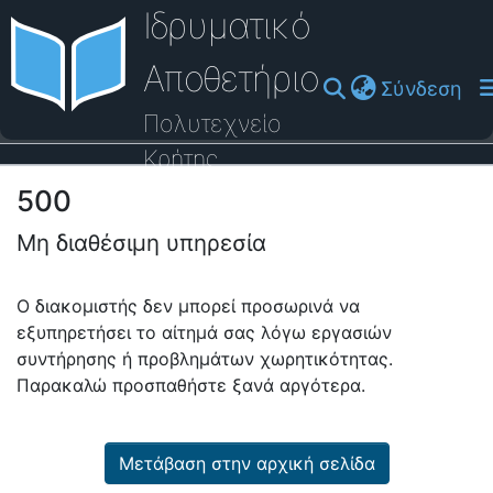
Ιδρυματικό
Αποθετήριο
(cu
Σύνδεση
Πολυτεχνείο
Κρήτης
500
Οδηγός Βοήθειας
Μη διαθέσιμη υπηρεσία
Ο διακομιστής δεν μπορεί προσωρινά να
εξυπηρετήσει το αίτημά σας λόγω εργασιών
συντήρησης ή προβλημάτων χωρητικότητας.
Παρακαλώ προσπαθήστε ξανά αργότερα.
Μετάβαση στην αρχική σελίδα