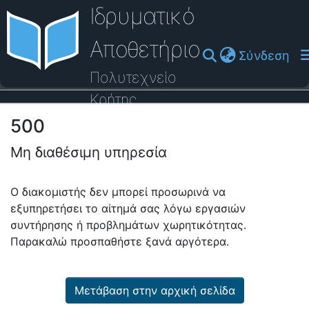
Ιδρυματικό
Αποθετήριο
(cu
Σύνδεση
Πολυτεχνείο
Κρήτης
500
Οδηγός Βοήθειας
Μη διαθέσιμη υπηρεσία
Ο διακομιστής δεν μπορεί προσωρινά να
εξυπηρετήσει το αίτημά σας λόγω εργασιών
συντήρησης ή προβλημάτων χωρητικότητας.
Παρακαλώ προσπαθήστε ξανά αργότερα.
Μετάβαση στην αρχική σελίδα