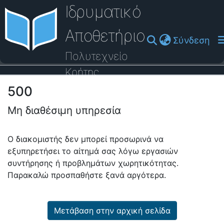
Ιδρυματικό
Αποθετήριο
(cu
Σύνδεση
Πολυτεχνείο
Κρήτης
500
Οδηγός Βοήθειας
Μη διαθέσιμη υπηρεσία
Ο διακομιστής δεν μπορεί προσωρινά να
εξυπηρετήσει το αίτημά σας λόγω εργασιών
συντήρησης ή προβλημάτων χωρητικότητας.
Παρακαλώ προσπαθήστε ξανά αργότερα.
Μετάβαση στην αρχική σελίδα