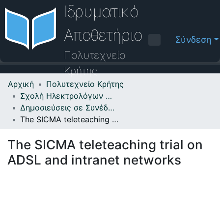
Ιδρυματικό
Αποθετήριο
Σύνδεση
Πολυτεχνείο
Κρήτης
Αρχική
Πολυτεχνείο Κρήτης
Κοινότητες & Συλλογές
Σχολή Ηλεκτρολόγων Μηχανικών και Μηχανικών Υπολογιστών
Δημοσιεύσεις σε Συνέδρια
Πλοήγηση στο Αποθετήριο
The SICMA teleteaching trial on ADSL and intranet networks
Στατιστικά
The SICMA teleteaching trial on
Επικοινωνία
ADSL and intranet networks
Οδηγός Βοήθειας