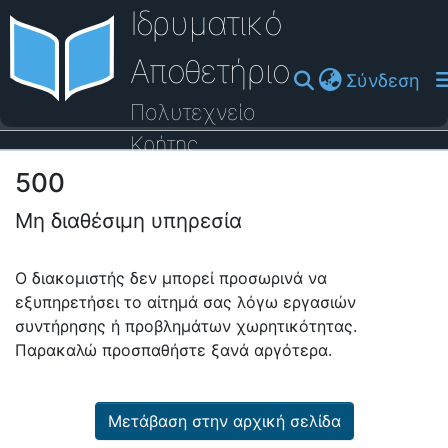
Ιδρυματικό
Αποθετήριο
(cu
Σύνδεση
Πολυτεχνείο
Κρήτης
500
Οδηγός Βοήθειας
Μη διαθέσιμη υπηρεσία
Ο διακομιστής δεν μπορεί προσωρινά να
εξυπηρετήσει το αίτημά σας λόγω εργασιών
συντήρησης ή προβλημάτων χωρητικότητας.
Παρακαλώ προσπαθήστε ξανά αργότερα.
Μετάβαση στην αρχική σελίδα