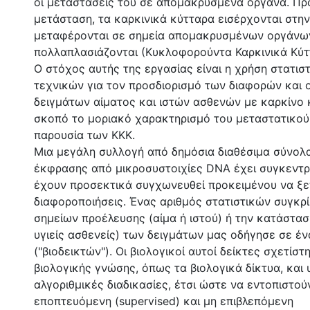
οι μεταστάσεις του σε απομακρυσμένα όργανα. Προ
μετάσταση, τα καρκινικά κύτταρα εισέρχονται στη
μεταφέρονται σε σημεία απομακρυσμένων οργάνων
πολλαπλασιάζονται (Κυκλοφορούντα Καρκινικά Κύτ
Ο στόχος αυτής της εργασίας είναι η χρήση στατισ
τεχνικών για τον προσδιορισμό των διαφορών και 
δειγμάτων αίματος και ιστών ασθενών με καρκίνο
σκοπό το μοριακό χαρακτηρισμό του μεταστατικού
παρουσία των ΚΚΚ.
Μια μεγάλη συλλογή από δημόσια διαθέσιμα σύνολ
έκφρασης από μικροσυστοιχίες DNA έχει συγκεντρω
έχουν προσεκτικά συγχωνευθεί προκειμένου να ξε
διαφοροποιήσεις. Ένας αριθμός στατιστικών συγκρ
σημείων προέλευσης (αίμα ή ιστού) ή την κατάστασ
υγιείς ασθενείς) των δειγμάτων μας οδήγησε σε έν
("βιοδεικτών"). Οι βιολογικοί αυτοί δείκτες σχετί
βιολογικής γνώσης, όπως τα βιολογικά δίκτυα, και
αλγοριθμικές διαδικασίες, έτσι ώστε να εντοπιστού
εποπτευόμενη (supervised) και μη επιβλεπόμενη