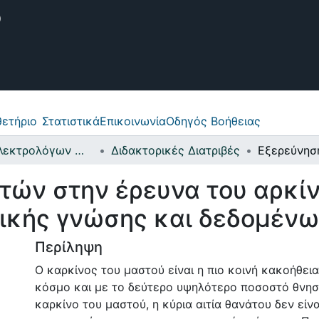
θετήριο
ετήριο
Στατιστικά
Επικοινωνία
Οδηγός Βοήθειας
Σχολή Ηλεκτρολόγων Μηχανικών και Μηχανικών Υπολογιστών
Διδακτορικές Διατριβές
τών στην έρευνα του αρκίν
ικής γνώσης και δεδομέν
Περίληψη
Ο καρκίνος του μαστού είναι η πιο κοινή κακοήθει
κόσμο και με το δεύτερο υψηλότερο ποσοστό θνησι
καρκίνο του μαστού, η κύρια αιτία θανάτου δεν εί