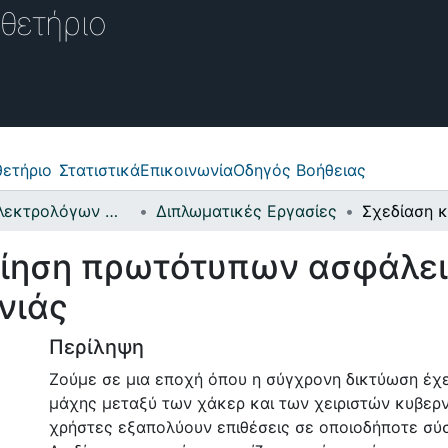
θετήριο
ετήριο
Στατιστικά
Επικοινωνία
Οδηγός Βοήθειας
Σχολή Ηλεκτρολόγων Μηχανικών και Μηχανικών Υπολογιστών
Διπλωματικές Εργασίες
οίηση πρωτότυπων ασφάλει
νιάς
Περίληψη
Ζούμε σε μια εποχή όπου η σύγχρονη δικτύωση έχει
μάχης μεταξύ των χάκερ και των χειριστών κυβερ
χρήστες εξαπολύουν επιθέσεις σε οποιοδήποτε σύσ