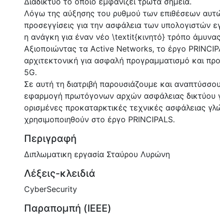
Διαδίκτυο το οποίο εμφανίζει τρωτά σημεία.
Λόγω της αύξησης του ρυθμού των επιθέσεων αυτώ
προσεγγίσεις για την ασφάλεια των υπολογιστών εγ
η ανάγκη για έναν νέο \textit{κινητό} τρόπο άμυνας
Αξιοποιώντας τα Active Networks, το έργο PRINCIP
αρχιτεκτονική για ασφαλή προγραμματισμό και πρ
5G.
Σε αυτή τη διατριβή παρουσιάζουμε και αναπτύσσου
εφαρμογή πρωτόγονων αρχών ασφάλειας δικτύου γ
ορισμένες προκαταρκτικές τεχνικές ασφάλειας γλ
χρησιμοποιηθούν στο έργο PRINCIPALS.
Περιγραφή
Διπλωματικη εργασία Σταύρου Λυρώνη
Λέξεις-κλειδιά
CyberSecurity
Παραπομπή (IEEE)