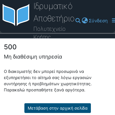
Ιδρυματικό
Αποθετήριο
(cu
Σύνδεση
Πολυτεχνείο
Κρήτης
500
Οδηγός Βοήθειας
Μη διαθέσιμη υπηρεσία
Ο διακομιστής δεν μπορεί προσωρινά να
εξυπηρετήσει το αίτημά σας λόγω εργασιών
συντήρησης ή προβλημάτων χωρητικότητας.
Παρακαλώ προσπαθήστε ξανά αργότερα.
Μετάβαση στην αρχική σελίδα