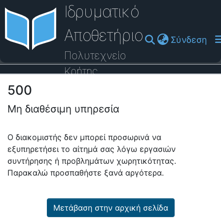
Ιδρυματικό
Αποθετήριο
(cu
Σύνδεση
Πολυτεχνείο
Κρήτης
500
Οδηγός Βοήθειας
Μη διαθέσιμη υπηρεσία
Ο διακομιστής δεν μπορεί προσωρινά να
εξυπηρετήσει το αίτημά σας λόγω εργασιών
συντήρησης ή προβλημάτων χωρητικότητας.
Παρακαλώ προσπαθήστε ξανά αργότερα.
Μετάβαση στην αρχική σελίδα