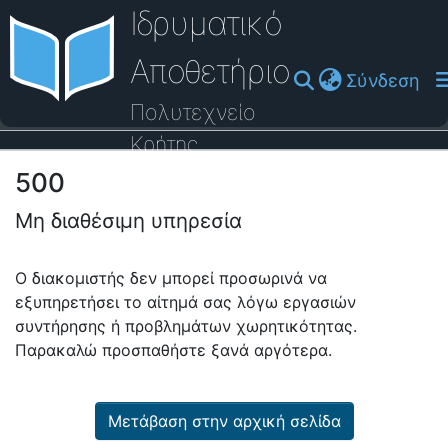
Ιδρυματικό
Αποθετήριο
(cu
Σύνδεση
Πολυτεχνείο
Κρήτης
500
Οδηγός Βοήθειας
Μη διαθέσιμη υπηρεσία
Ο διακομιστής δεν μπορεί προσωρινά να
εξυπηρετήσει το αίτημά σας λόγω εργασιών
συντήρησης ή προβλημάτων χωρητικότητας.
Παρακαλώ προσπαθήστε ξανά αργότερα.
Μετάβαση στην αρχική σελίδα