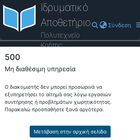
Ιδρυματικό
Αποθετήριο
(cu
Σύνδεση
Πολυτεχνείο
Κρήτης
500
Οδηγός Βοήθειας
Μη διαθέσιμη υπηρεσία
Ο διακομιστής δεν μπορεί προσωρινά να
εξυπηρετήσει το αίτημά σας λόγω εργασιών
συντήρησης ή προβλημάτων χωρητικότητας.
Παρακαλώ προσπαθήστε ξανά αργότερα.
Μετάβαση στην αρχική σελίδα