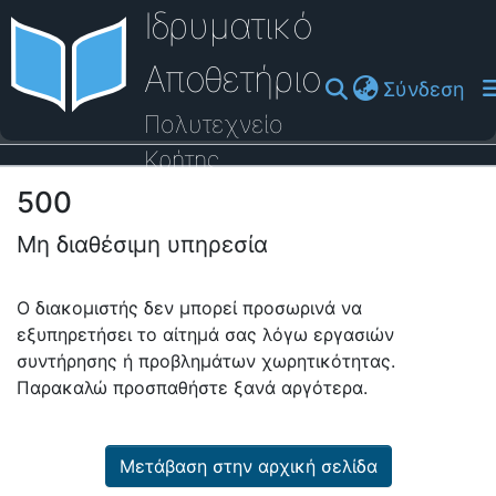
Ιδρυματικό
Αποθετήριο
(cu
Σύνδεση
Πολυτεχνείο
Κρήτης
500
Οδηγός Βοήθειας
Μη διαθέσιμη υπηρεσία
Ο διακομιστής δεν μπορεί προσωρινά να
εξυπηρετήσει το αίτημά σας λόγω εργασιών
συντήρησης ή προβλημάτων χωρητικότητας.
Παρακαλώ προσπαθήστε ξανά αργότερα.
Μετάβαση στην αρχική σελίδα