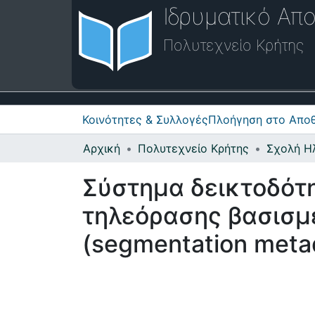
Ιδρυματικό Απο
Πολυτεχνείο Κρήτης
Κοινότητες & Συλλογές
Πλοήγηση στο Αποθ
Αρχική
Πολυτεχνείο Κρήτης
Σύστημα δεικτοδότη
τηλεόρασης βασισμ
(segmentation met