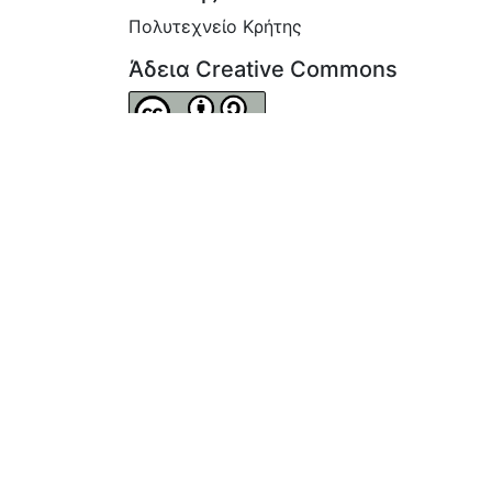
Πολυτεχνείο Κρήτης
Άδεια Creative Commons
http://creativecommons.org/licenses/by-
sa/4.0/
Παραπομπή ως
Πολύδωρος, Π., & Αγγέλου, Ε. (2003). 
μοντέλο μεταδεδομένων κατάτμησης (seg
Λογ
Ρυθμίσεις coo