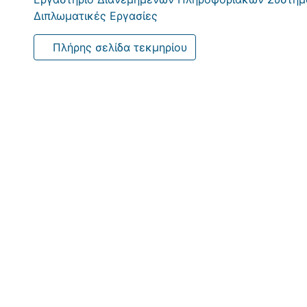
Διπλωματικές Εργασίες
Πλήρης σελίδα τεκμηρίου
Σύστημα δεικτοδότησης και διαχείρισης περιεχομένου ψηφ
mentation metadata) του TV-ANYTIME. https://dias.libra
ισμικό DSpace
πνευματικά δικαιώματα © 2002-2026
LYR
kie
Πολιτική απορρήτου
Συμφωνία Τελικού Χρήστη
Στείλετε