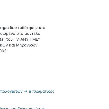
τημα δεικτοδότησης και
ασισμένο στο μοντέλο
ta) του TV-ANYTIME",
ικών και Μηχανικών
003.
πολογιστών -> Διπλωματικές
άτων και Εφαρμογών ->