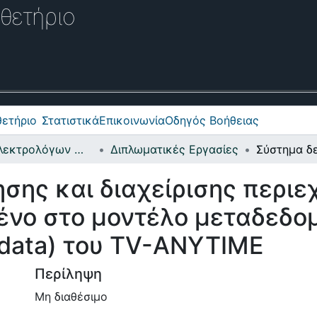
θετήριο
ετήριο
Στατιστικά
Επικοινωνία
Οδηγός Βοήθειας
Σχολή Ηλεκτρολόγων Μηχανικών και Μηχανικών Υπολογιστών
Διπλωματικές Εργασίες
σης και διαχείρισης περι
ένο στο μοντέλο μεταδεδ
adata) του TV-ANYTIME
Περίληψη
Μη διαθέσιμο