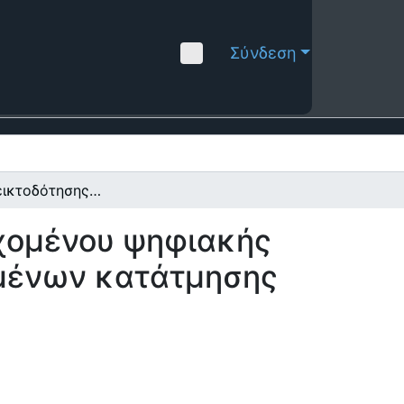
Σύνδεση
Σύστημα δεικτοδότησης και διαχείρισης περιεχομένου ψηφιακής τηλεόρασης βασισμένο στο μοντέλο μεταδεδομένων κατάτμησης (segmentation metadata) του TV-ANYTIME
εχομένου ψηφιακής
ομένων κατάτμησης