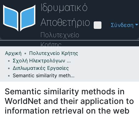
Ιδρυματικό
Αποθετήριο
Σύνδεση
Πολυτεχνείο
Κρήτης
Αρχική
Πολυτεχνείο Κρήτης
Κοινότητες & Συλλογές
Σχολή Ηλεκτρολόγων Μηχανικών και Μηχανικών Υπολογιστών
Διπλωματικές Εργασίες
Πλοήγηση στο Αποθετήριο
Semantic similarity methods in WorldNet and their application to information retrieval on the web
Στατιστικά
Semantic similarity methods in
Επικοινωνία
WorldNet and their application to
Οδηγός Βοήθειας
information retrieval on the web