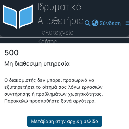
Ιδρυματικό
Αποθετήριο
(cu
Σύνδεση
Πολυτεχνείο
Κρήτης
500
Οδηγός Βοήθειας
Μη διαθέσιμη υπηρεσία
Ο διακομιστής δεν μπορεί προσωρινά να
εξυπηρετήσει το αίτημά σας λόγω εργασιών
συντήρησης ή προβλημάτων χωρητικότητας.
Παρακαλώ προσπαθήστε ξανά αργότερα.
Μετάβαση στην αρχική σελίδα