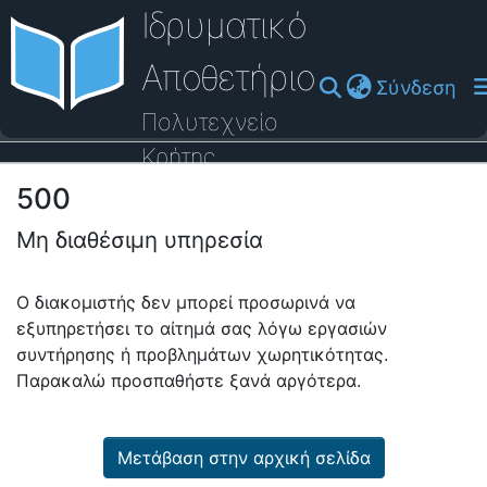
Ιδρυματικό
Αποθετήριο
(cu
Σύνδεση
Πολυτεχνείο
Κρήτης
500
Οδηγός Βοήθειας
Μη διαθέσιμη υπηρεσία
Ο διακομιστής δεν μπορεί προσωρινά να
εξυπηρετήσει το αίτημά σας λόγω εργασιών
συντήρησης ή προβλημάτων χωρητικότητας.
Παρακαλώ προσπαθήστε ξανά αργότερα.
Μετάβαση στην αρχική σελίδα