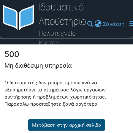
Ιδρυματικό
Αποθετήριο
(cu
Σύνδεση
Πολυτεχνείο
Κρήτης
500
Οδηγός Βοήθειας
Μη διαθέσιμη υπηρεσία
Ο διακομιστής δεν μπορεί προσωρινά να
εξυπηρετήσει το αίτημά σας λόγω εργασιών
συντήρησης ή προβλημάτων χωρητικότητας.
Παρακαλώ προσπαθήστε ξανά αργότερα.
Μετάβαση στην αρχική σελίδα