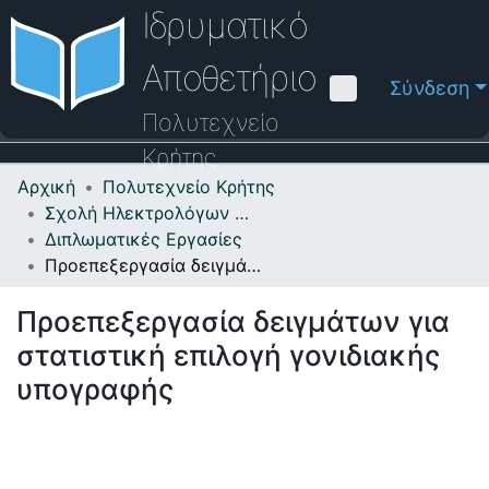
Ιδρυματικό
Αποθετήριο
Σύνδεση
Πολυτεχνείο
Κρήτης
Αρχική
Πολυτεχνείο Κρήτης
Κοινότητες & Συλλογές
Σχολή Ηλεκτρολόγων Μηχανικών και Μηχανικών Υπολογιστών
Διπλωματικές Εργασίες
Πλοήγηση στο Αποθετήριο
Προεπεξεργασία δειγμάτων για στατιστική επιλογή γονιδιακής υπογραφής
Στατιστικά
Προεπεξεργασία δειγμάτων για
Επικοινωνία
στατιστική επιλογή γονιδιακής
Οδηγός Βοήθειας
υπογραφής