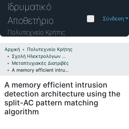
Ιδρυματικό
Αποθετήριο
Σύνδεση
Πολυτεχνείο Κρήτης
Αρχική
Πολυτεχνείο Κρήτης
Κοινότητες & Συλλογές
Σχολή Ηλεκτρολόγων Μηχανικών και Μηχανικών Υπολογιστών
Μεταπτυχιακές Διατριβές
Πλοήγηση στο Αποθετήριο
A memory efficient intrusion detection architecture using the split-AC pattern matching algorithm
Στατιστικά
A memory efficient intrusion
Επικοινωνία
detection architecture using the
Οδηγός Βοήθειας
split-AC pattern matching
algorithm