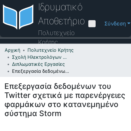
Ιδρυματικό
Αποθετήριο
Σύνδεση
Πολυτεχνείο
Κρήτης
Αρχική
Πολυτεχνείο Κρήτης
Κοινότητες & Συλλογές
Σχολή Ηλεκτρολόγων Μηχανικών και Μηχανικών Υπολογιστών
Διπλωματικές Εργασίες
Πλοήγηση στο Αποθετήριο
Επεξεργασία δεδομένων του Twitter σχετικά με παρενέργειες φαρμάκων στο κατανεμημένο σύστημα Storm
Στατιστικά
Επεξεργασία δεδομένων του
Επικοινωνία
Twitter σχετικά με παρενέργειες
Οδηγός Βοήθειας
φαρμάκων στο κατανεμημένο
σύστημα Storm