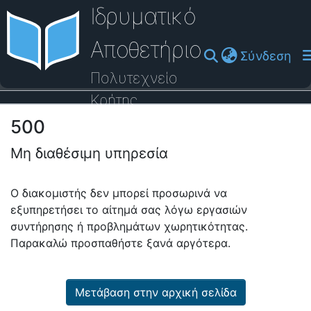
Ιδρυματικό
Αποθετήριο
(cu
Σύνδεση
Πολυτεχνείο
Κρήτης
500
Οδηγός Βοήθειας
Μη διαθέσιμη υπηρεσία
Ο διακομιστής δεν μπορεί προσωρινά να
εξυπηρετήσει το αίτημά σας λόγω εργασιών
συντήρησης ή προβλημάτων χωρητικότητας.
Παρακαλώ προσπαθήστε ξανά αργότερα.
Μετάβαση στην αρχική σελίδα