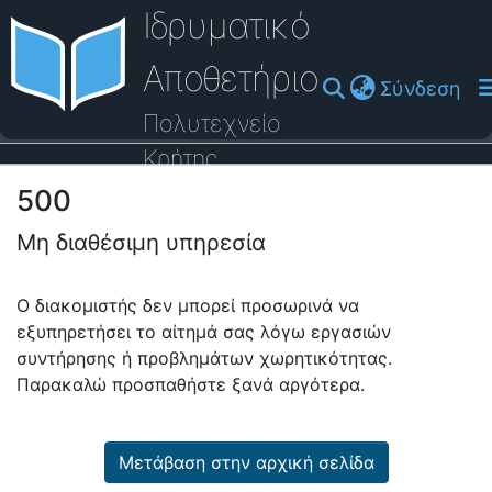
Ιδρυματικό
Αποθετήριο
(cu
Σύνδεση
Πολυτεχνείο
Κρήτης
500
Οδηγός Βοήθειας
Μη διαθέσιμη υπηρεσία
Ο διακομιστής δεν μπορεί προσωρινά να
εξυπηρετήσει το αίτημά σας λόγω εργασιών
συντήρησης ή προβλημάτων χωρητικότητας.
Παρακαλώ προσπαθήστε ξανά αργότερα.
Μετάβαση στην αρχική σελίδα