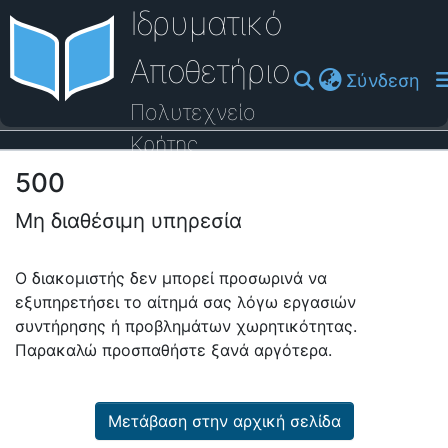
Ιδρυματικό
Αποθετήριο
(cu
Σύνδεση
Πολυτεχνείο
Κρήτης
500
Οδηγός Βοήθειας
Μη διαθέσιμη υπηρεσία
Ο διακομιστής δεν μπορεί προσωρινά να
εξυπηρετήσει το αίτημά σας λόγω εργασιών
συντήρησης ή προβλημάτων χωρητικότητας.
Παρακαλώ προσπαθήστε ξανά αργότερα.
Μετάβαση στην αρχική σελίδα