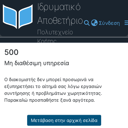
Ιδρυματικό
Αποθετήριο
(cu
Σύνδεση
Πολυτεχνείο
Κρήτης
500
Οδηγός Βοήθειας
Μη διαθέσιμη υπηρεσία
Ο διακομιστής δεν μπορεί προσωρινά να
εξυπηρετήσει το αίτημά σας λόγω εργασιών
συντήρησης ή προβλημάτων χωρητικότητας.
Παρακαλώ προσπαθήστε ξανά αργότερα.
Μετάβαση στην αρχική σελίδα