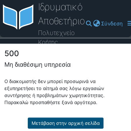
Ιδρυματικό
Αποθετήριο
(cu
Σύνδεση
Πολυτεχνείο
Κρήτης
500
Οδηγός Βοήθειας
Μη διαθέσιμη υπηρεσία
Ο διακομιστής δεν μπορεί προσωρινά να
εξυπηρετήσει το αίτημά σας λόγω εργασιών
συντήρησης ή προβλημάτων χωρητικότητας.
Παρακαλώ προσπαθήστε ξανά αργότερα.
Μετάβαση στην αρχική σελίδα