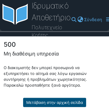
Ιδρυματικό
Αποθετήριο
(cu
Σύνδεση
Πολυτεχνείο
Κρήτης
500
Οδηγός Βοήθειας
Μη διαθέσιμη υπηρεσία
Ο διακομιστής δεν μπορεί προσωρινά να
εξυπηρετήσει το αίτημά σας λόγω εργασιών
συντήρησης ή προβλημάτων χωρητικότητας.
Παρακαλώ προσπαθήστε ξανά αργότερα.
Μετάβαση στην αρχική σελίδα