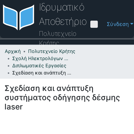
Ιδρυματικό
Αποθετήριο
Σύνδεση
Πολυτεχνείο
Κρήτης
Αρχική
Πολυτεχνείο Κρήτης
Κοινότητες & Συλλογές
Σχολή Ηλεκτρολόγων Μηχανικών και Μηχανικών Υπολογιστών
Διπλωματικές Εργασίες
Πλοήγηση στο Αποθετήριο
Σχεδίαση και ανάπτυξη συστήματος οδήγησης δέσμης laser
Στατιστικά
Σχεδίαση και ανάπτυξη
Επικοινωνία
συστήματος οδήγησης δέσμης
Οδηγός Βοήθειας
laser