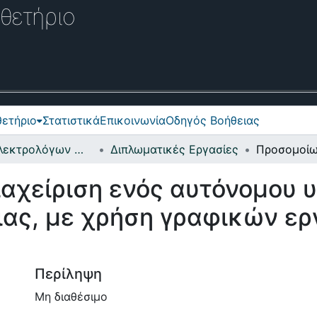
θετήριο
ετήριο
Στατιστικά
Επικοινωνία
Οδηγός Βοήθειας
Σχολή Ηλεκτρολόγων Μηχανικών και Μηχανικών Υπολογιστών
Διπλωματικές Εργασίες
αχείριση ενός αυτόνομου υ
ιας, με χρήση γραφικών ε
Περίληψη
Μη διαθέσιμο