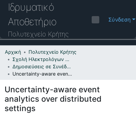
Ιδρυματικό
Αποθετήριο
Σύνδεση
Πολυτεχνείο
Κρήτης
Αρχική
Πολυτεχνείο Κρήτης
Κοινότητες & Συλλογές
Σχολή Ηλεκτρολόγων Μηχανικών και Μηχανικών Υπολογιστών
Δημοσιεύσεις σε Συνέδρια
Πλοήγηση στο Αποθετήριο
Uncertainty-aware event analytics over distributed settings
Στατιστικά
Uncertainty-aware event
Επικοινωνία
analytics over distributed
Οδηγός Βοήθειας
settings