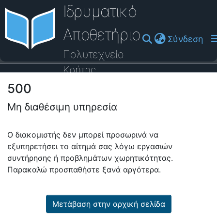
Ιδρυματικό
Αποθετήριο
(cu
Σύνδεση
Πολυτεχνείο
Κρήτης
500
Οδηγός Βοήθειας
Μη διαθέσιμη υπηρεσία
Ο διακομιστής δεν μπορεί προσωρινά να
εξυπηρετήσει το αίτημά σας λόγω εργασιών
συντήρησης ή προβλημάτων χωρητικότητας.
Παρακαλώ προσπαθήστε ξανά αργότερα.
Μετάβαση στην αρχική σελίδα