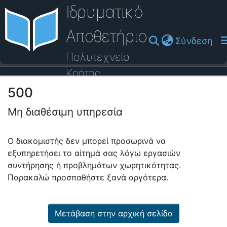
Ιδρυματικό
Αποθετήριο
(cu
Σύνδεση
Πολυτεχνείο
Κρήτης
500
Οδηγός Βοήθειας
Μη διαθέσιμη υπηρεσία
Ο διακομιστής δεν μπορεί προσωρινά να
εξυπηρετήσει το αίτημά σας λόγω εργασιών
συντήρησης ή προβλημάτων χωρητικότητας.
Παρακαλώ προσπαθήστε ξανά αργότερα.
Μετάβαση στην αρχική σελίδα