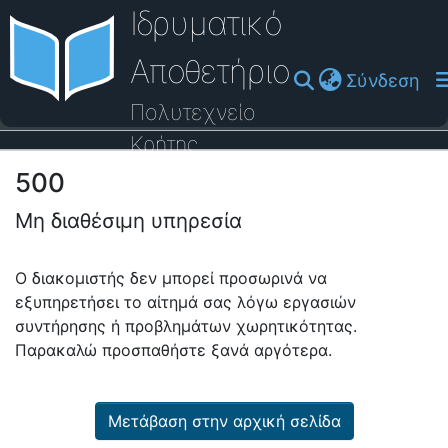
Ιδρυματικό
Αποθετήριο
(cu
Σύνδεση
Πολυτεχνείο
Κρήτης
500
Οδηγός Βοήθειας
Μη διαθέσιμη υπηρεσία
Ο διακομιστής δεν μπορεί προσωρινά να
εξυπηρετήσει το αίτημά σας λόγω εργασιών
συντήρησης ή προβλημάτων χωρητικότητας.
Παρακαλώ προσπαθήστε ξανά αργότερα.
Μετάβαση στην αρχική σελίδα