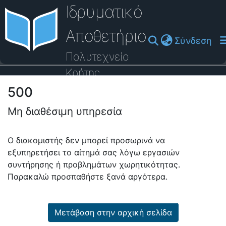
Ιδρυματικό
Αποθετήριο
(cu
Σύνδεση
Πολυτεχνείο
Κρήτης
500
Οδηγός Βοήθειας
Μη διαθέσιμη υπηρεσία
Ο διακομιστής δεν μπορεί προσωρινά να
εξυπηρετήσει το αίτημά σας λόγω εργασιών
συντήρησης ή προβλημάτων χωρητικότητας.
Παρακαλώ προσπαθήστε ξανά αργότερα.
Μετάβαση στην αρχική σελίδα