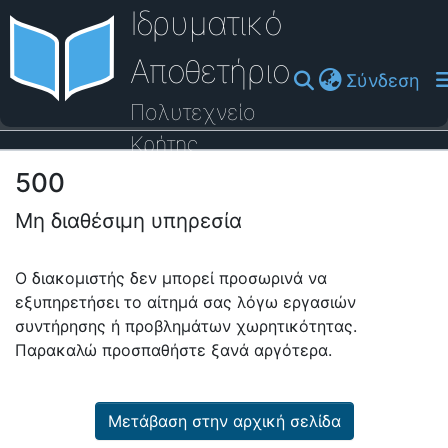
Ιδρυματικό
Αποθετήριο
(cu
Σύνδεση
Πολυτεχνείο
Κρήτης
500
Οδηγός Βοήθειας
Μη διαθέσιμη υπηρεσία
Ο διακομιστής δεν μπορεί προσωρινά να
εξυπηρετήσει το αίτημά σας λόγω εργασιών
συντήρησης ή προβλημάτων χωρητικότητας.
Παρακαλώ προσπαθήστε ξανά αργότερα.
Μετάβαση στην αρχική σελίδα