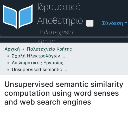
Ιδρυματικό
Αποθετήριο
Σύνδεση
Πολυτεχνείο
Κρήτης
Αρχική
Πολυτεχνείο Κρήτης
Κοινότητες & Συλλογές
Σχολή Ηλεκτρολόγων Μηχανικών και Μηχανικών Υπολογιστών
Διπλωματικές Εργασίες
Πλοήγηση στο Αποθετήριο
Unsupervised semantic similarity computation using word senses and web search engines
Στατιστικά
Unsupervised semantic similarity
Επικοινωνία
computation using word senses
Οδηγός Βοήθειας
and web search engines