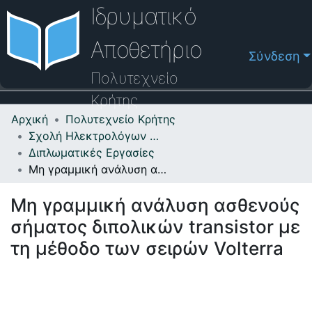
Ιδρυματικό
Αποθετήριο
Σύνδεση
Πολυτεχνείο
Κρήτης
Αρχική
Πολυτεχνείο Κρήτης
Κοινότητες & Συλλογές
Σχολή Ηλεκτρολόγων Μηχανικών και Μηχανικών Υπολογιστών
Διπλωματικές Εργασίες
Πλοήγηση στο Αποθετήριο
Μη γραμμική ανάλυση ασθενούς σήματος διπολικών transistor με τη μέθοδο των σειρών Volterra
Στατιστικά
Μη γραμμική ανάλυση ασθενούς
Επικοινωνία
σήματος διπολικών transistor με
Οδηγός Βοήθειας
τη μέθοδο των σειρών Volterra