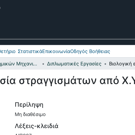
θετήριο
ετήριο
Στατιστικά
Επικοινωνία
Οδηγός Βοήθειας
Σχολή Χημικών Μηχανικών και Μηχανικών Περιβάλλοντος
Διπλωματικές Εργασίες
σία στραγγισμάτων από Χ.Υ
Περίληψη
Μη διαθέσιμο
Λέξεις-κλειδιά