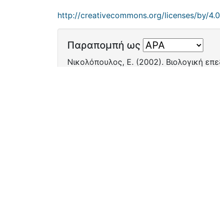
http://creativecommons.org/licenses/by/4.0
Παραπομπή ως
Νικολόπουλος, Ε. (2002). Βιολογική επ
https://dias.library.tuc.gr/handle/12345
Λογ
Ρυθμίσεις coo