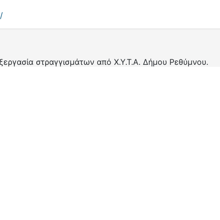
/
εξεργασία στραγγισμάτων από Χ.Υ.Τ.Α. Δήμου Ρεθύμνου.
6789/36249
ισμικό DSpace
πνευματικά δικαιώματα © 2002-2026
LYR
kie
Πολιτική απορρήτου
Συμφωνία Τελικού Χρήστη
Στείλετε