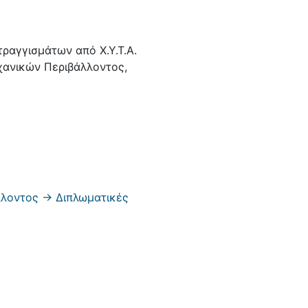
ραγγισμάτων από Χ.Υ.Τ.Α.
χανικών Περιβάλλοντος,
λοντος -> Διπλωματικές