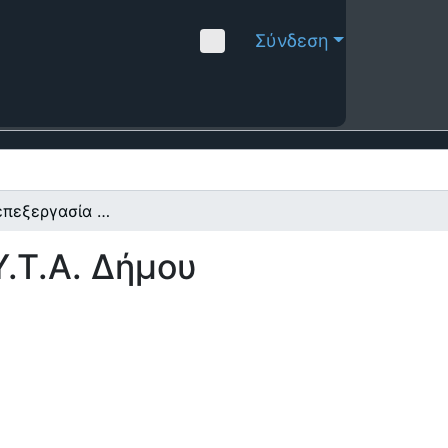
Σύνδεση
Βιολογική επεξεργασία στραγγισμάτων από Χ.Υ.Τ.Α. Δήμου Ρεθύμνου
.Τ.Α. Δήμου