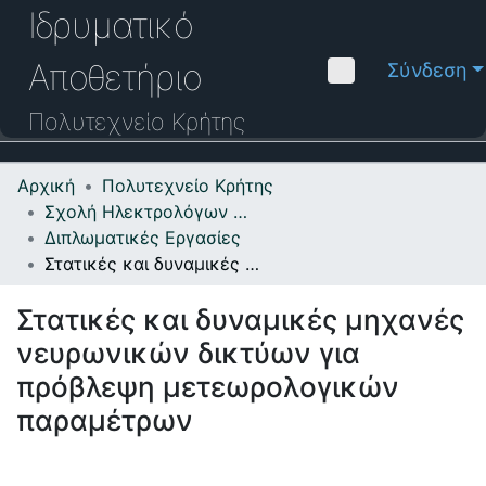
Ιδρυματικό
Αποθετήριο
Σύνδεση
Πολυτεχνείο
Κρήτης
Αρχική
Πολυτεχνείο Κρήτης
Κοινότητες & Συλλογές
Σχολή Ηλεκτρολόγων Μηχανικών και Μηχανικών Υπολογιστών
Διπλωματικές Εργασίες
Πλοήγηση στο Αποθετήριο
Στατικές και δυναμικές μηχανές νευρωνικών δικτύων για πρόβλεψη μετεωρολογικών παραμέτρων
Στατιστικά
Στατικές και δυναμικές μηχανές
Επικοινωνία
νευρωνικών δικτύων για
Οδηγός Βοήθειας
πρόβλεψη μετεωρολογικών
παραμέτρων