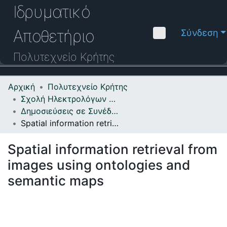
Ιδρυματικό
Αποθετήριο
Σύνδεση
Πολυτεχνείο
Κρήτης
Αρχική
Πολυτεχνείο Κρήτης
Κοινότητες & Συλλογές
Σχολή Ηλεκτρολόγων Μηχανικών και Μηχανικών Υπολογιστών
Δημοσιεύσεις σε Συνέδρια
Πλοήγηση στο Αποθετήριο
Spatial information retrieval from images using ontologies and semantic maps
Στατιστικά
Spatial information retrieval from
Επικοινωνία
images using ontologies and
Οδηγός Βοήθειας
semantic maps