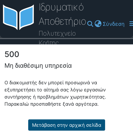
Ιδρυματικό
Αποθετήριο
(cu
Σύνδεση
Πολυτεχνείο
Κρήτης
500
Οδηγός Βοήθειας
Μη διαθέσιμη υπηρεσία
Ο διακομιστής δεν μπορεί προσωρινά να
εξυπηρετήσει το αίτημά σας λόγω εργασιών
συντήρησης ή προβλημάτων χωρητικότητας.
Παρακαλώ προσπαθήστε ξανά αργότερα.
Μετάβαση στην αρχική σελίδα