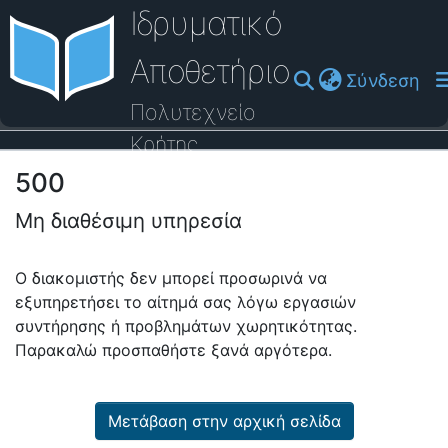
Ιδρυματικό
Αποθετήριο
(cu
Σύνδεση
Πολυτεχνείο
Κρήτης
500
Οδηγός Βοήθειας
Μη διαθέσιμη υπηρεσία
Ο διακομιστής δεν μπορεί προσωρινά να
εξυπηρετήσει το αίτημά σας λόγω εργασιών
συντήρησης ή προβλημάτων χωρητικότητας.
Παρακαλώ προσπαθήστε ξανά αργότερα.
Μετάβαση στην αρχική σελίδα