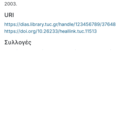
2003.
URI
https://dias.library.tuc.gr/handle/123456789/37648
https://doi.org/10.26233/heallink.tuc.11513
Συλλογές
Σχολή Ηλεκτρολόγων Μηχανικών και Μηχανικών
Υπολογιστών -> Διπλωματικές Εργασίες
Πολυτεχνείο Κρήτης -> Διπλωματικές Εργασίες
Πλήρης σελίδα τεκμηρίου
Παραπομπή ως
Μουζιούρας, Π. (2003). Σχεδιασμός και μελέτη
απόδοσης μηχανισμού ενοποιημένης μετάδοσης
βίντεο, φωνής και δεδομένων πάνω από IEEE
802.11e ασύρματα τοπικά δίκτυα.