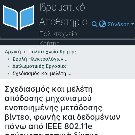
Ιδρυματικό
Αποθετήριο
Σύνδεση
Πολυτεχνείο
Κρήτης
Αρχική
Πολυτεχνείο Κρήτης
Κοινότητες & Συλλογές
Σχολή Ηλεκτρολόγων Μηχανικών και Μηχανικών Υπολογιστών
Διπλωματικές Εργασίες
Πλοήγηση στο Αποθετήριο
Σχεδιασμός και μελέτη απόδοσης μηχανισμού ενοποιημένης μετάδοσης βίντεο, φωνής και δεδομένων πάνω από IEEE 802.11e ασύρματα τοπικά δίκτυα
Στατιστικά
Σχεδιασμός και μελέτη
Επικοινωνία
απόδοσης μηχανισμού
Οδηγός Βοήθειας
ενοποιημένης μετάδοσης
βίντεο, φωνής και δεδομένων
πάνω από IEEE 802.11e