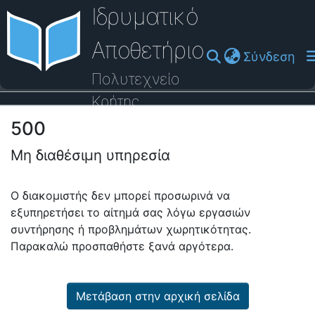
Ιδρυματικό
Αποθετήριο
(cu
Σύνδεση
Πολυτεχνείο
Κρήτης
500
Οδηγός Βοήθειας
Μη διαθέσιμη υπηρεσία
Ο διακομιστής δεν μπορεί προσωρινά να
εξυπηρετήσει το αίτημά σας λόγω εργασιών
συντήρησης ή προβλημάτων χωρητικότητας.
Παρακαλώ προσπαθήστε ξανά αργότερα.
Μετάβαση στην αρχική σελίδα