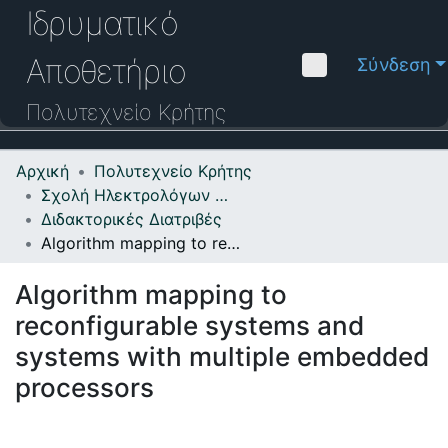
Ιδρυματικό
Αποθετήριο
Σύνδεση
Πολυτεχνείο
Κρήτης
Αρχική
Πολυτεχνείο Κρήτης
Κοινότητες & Συλλογές
Σχολή Ηλεκτρολόγων Μηχανικών και Μηχανικών Υπολογιστών
Διδακτορικές Διατριβές
Πλοήγηση στο Αποθετήριο
Algorithm mapping to reconfigurable systems and systems with multiple embedded processors
Στατιστικά
Algorithm mapping to
Επικοινωνία
reconfigurable systems and
Οδηγός Βοήθειας
systems with multiple embedded
processors